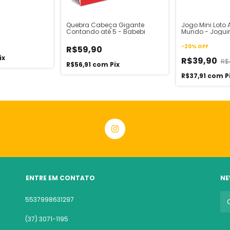
Quebra Cabeça Gigante
Jogo Mini Loto 
Contando até 5 - Babebi
Mundo - Jogui
-
20
%
OFF
R$59,90
ix
R$39,90
R$
R$56,91
com
Pix
R$37,91
com
P
ENTRE EM CONTATO
NE
5537998631297
(37) 3071-1195