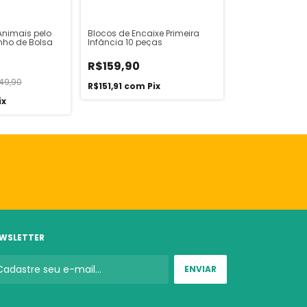
Animais pelo
Blocos de Encaixe Primeira
Brinquedo Esc
nho de Bolsa
Infância 10 peças
R$139,90
R$159,90
49,90
R$132,91
com
P
R$151,91
com
Pix
ix
WSLETTER