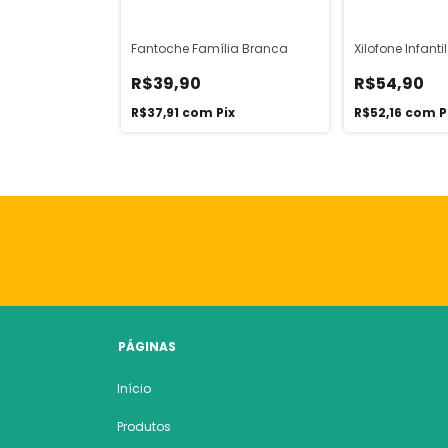
at
Fantoche Família Branca
Xilofone Infantil
R$39,90
R$54,90
ix
R$37,91
com
Pix
R$52,16
com
P
PÁGINAS
Início
Produtos