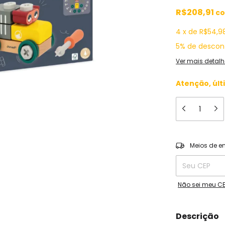
R$208,91
c
4
x
de
R$54,9
5% de descon
Ver mais detalh
Atenção, últ
Entregas para o
Meios de e
Não sei meu C
Descrição