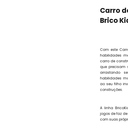
Carro d
Brico K
Com este Carr
habilidades mo
carro de const
que precisam s
arrastando s
habilidades mo
ao seu filho in
construções.
A linha Brico
jogos de faz de
com suas própr