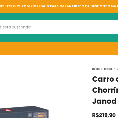
UTILIZE O CUPOM PICPEGA10 PARA GARANTIR 10% DE DESCONTO NA
Início
>
Idade
>
2
Carro 
Chorri
Janod
R$219,90