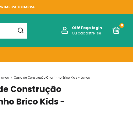
 PRIMEIRA COMPRA
0
Olá!
Faça login
Ou cadastre-se
 anos
>
Carro de Construção Chorrinho Brico Kids - Janod
de Construção
nho Brico Kids -