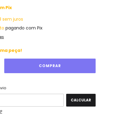
om
Pix
8
sem juros
to
pagando com Pix
es
ima peça!
ALTERAR CEP
 CEP:
nvio
CALCULAR
EP