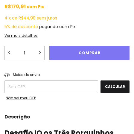
R$170,91
com
Pix
4
x
de
R$44,98
sem juros
5% de desconto
pagando com Pix
Ver mais detalhes
ALTERAR CEP
Entregas para o CEP:
Meios de envio
CALCULAR
Não sei meu CEP
Descrição
Desafio IQ os Três Porquinhos