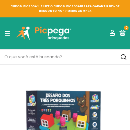
CUPOM PICPEGA: UTILIZE O CUPOM PICPEGA10 PARA GARANTIR 10% DE
DESCONTO NA PRIMEIRA COMPRA
0