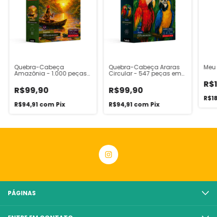
Quebra-Cabeça
Quebra-Cabeça Araras
Meu
Amazônia - 1.000 peças
Circular - 547 peças em
em madeira - Linha
madeira - Linha Kidults
R$
Kidults
R$99,90
R$99,90
R$1
R$94,91
com
Pix
R$94,91
com
Pix
PÁGINAS