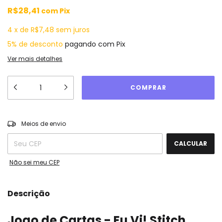
R$28,41
com
Pix
4
x
de
R$7,48
sem juros
5% de desconto
pagando com Pix
Ver mais detalhes
ALTERAR CEP
Entregas para o CEP:
Meios de envio
CALCULAR
Não sei meu CEP
Descrição
Jogo de Cartas - Eu Vi! Stitch