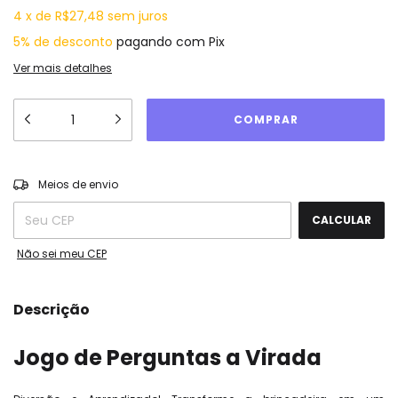
4
x
de
R$27,48
sem juros
5% de desconto
pagando com Pix
Ver mais detalhes
ALTERAR CEP
Entregas para o CEP:
Meios de envio
CALCULAR
Não sei meu CEP
Descrição
Jogo de Perguntas a Virada