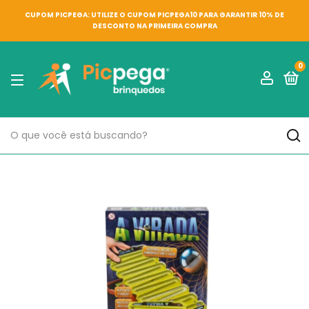
CUPOM PICPEGA: UTILIZE O CUPOM PICPEGA10 PARA GARANTIR 10% DE
DESCONTO NA PRIMEIRA COMPRA
0