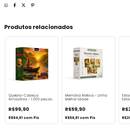
Produtos relacionados
Quebra-Cabeça
Memória Afetiva - Linha
Est
Amazônia - 1.000 peças
Melhor Idade
Esta
em madeira - Linha
Kidults
R$99,90
R$59,90
R$
R$94,91
com
Pix
R$56,91
com
Pix
R$2