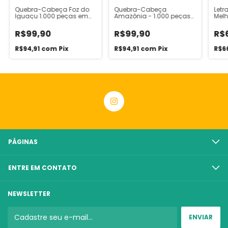
Quebra-Cabeça Foz do
Quebra-Cabeça
Letr
Iguaçu 1.000 peças em
Amazônia - 1.000 peças
Melh
madeira - Linha Kidults
em madeira - Linha
Kidults
R$99,90
R$99,90
R$
R$94,91
com
Pix
R$94,91
com
Pix
R$6
PÁGINAS
ENTRE EM CONTATO
NEWSLETTER