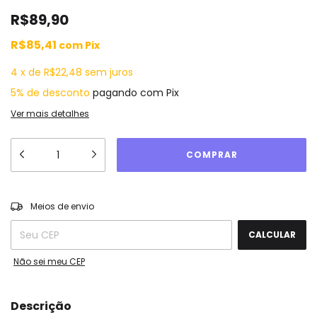
R$89,90
R$85,41
com
Pix
4
x
de
R$22,48
sem juros
5% de desconto
pagando com Pix
Ver mais detalhes
ALTERAR CEP
Entregas para o CEP:
Meios de envio
CALCULAR
Não sei meu CEP
Descrição