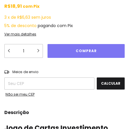
R$18,91
com
Pix
3
x
de
R$6,63
sem juros
5% de desconto
pagando com Pix
Ver mais detalhes
ALTERAR CEP
Entregas para o CEP:
Meios de envio
CALCULAR
Não sei meu CEP
Descrição
Jogo de Cartas Investimento