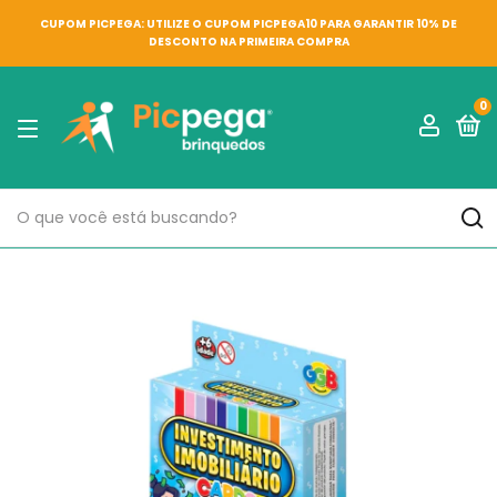
CUPOM PICPEGA: UTILIZE O CUPOM PICPEGA10 PARA GARANTIR 10% DE
DESCONTO NA PRIMEIRA COMPRA
0