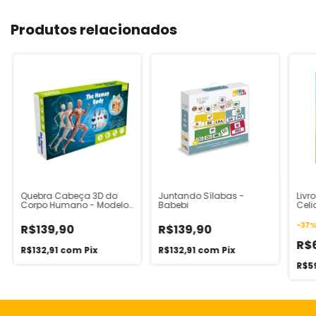
Produtos relacionados
Quebra Cabeça 3D do
Juntando Sílabas -
Livr
Corpo Humano - Modelo
Babebi
Celi
Anatômico
-
37
R$139,90
R$139,90
R$
R$132,91
com
Pix
R$132,91
com
Pix
R$5