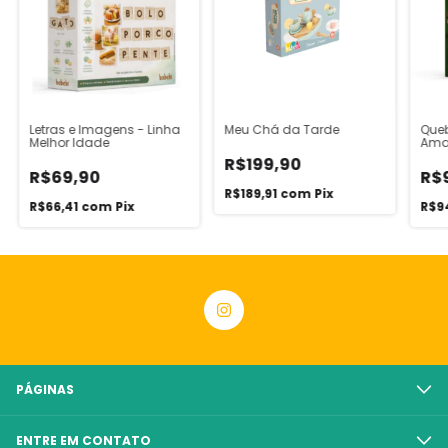
Letras e Imagens - Linha
Meu Chá da Tarde
Que
Melhor Idade
Amaz
em m
R$199,90
Kidu
R$69,90
R$
R$189,91
com
Pix
R$66,41
com
Pix
R$9
PÁGINAS
ENTRE EM CONTATO