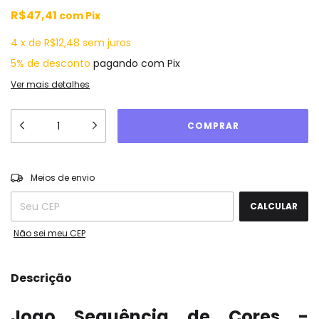
R$47,41
com
Pix
4
x
de
R$12,48
sem juros
5% de desconto
pagando com Pix
Ver mais detalhes
ALTERAR CEP
Entregas para o CEP:
Meios de envio
CALCULAR
Não sei meu CEP
Descrição
Jogo Sequência de Cores -