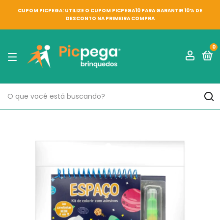
CUPOM PICPEGA: UTILIZE O CUPOM PICPEGA10 PARA GARANTIR 10% DE
DESCONTO NA PRIMEIRA COMPRA
0