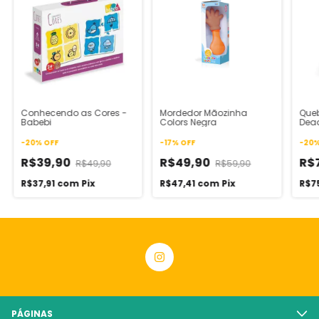
Conhecendo as Cores -
Mordedor Mãozinha
Que
Babebi
Colors Negra
Dead
peç
-
20
%
OFF
-
17
%
OFF
-
20
R$39,90
R$49,90
R$
R$49,90
R$59,90
R$37,91
com
Pix
R$47,41
com
Pix
R$7
PÁGINAS