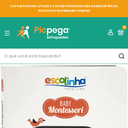
CUPOM PICPEGA: UTILIZE O CUPOM PICPEGA10 PARA GARANTIR 10% DE
DESCONTO NA PRIMEIRA COMPRA
0