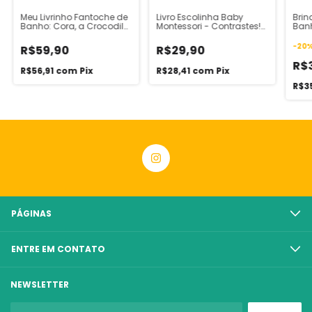
Meu Livrinho Fantoche de
Livro Escolinha Baby
Bri
Banho: Cora, a Crocodilo
Montessori - Contrastes!
Ban
vai para o Banho
Veículos
-
20
R$59,90
R$29,90
R$
R$56,91
com
Pix
R$28,41
com
Pix
R$3
PÁGINAS
ENTRE EM CONTATO
NEWSLETTER