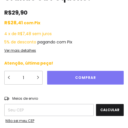
R$29,90
R$28,41
com
Pix
4
x
de
R$7,48
sem juros
5% de desconto
pagando com Pix
Ver mais detalhes
Atenção, última peça!
ALTERAR CEP
Entregas para o CEP:
Meios de envio
CALCULAR
Não sei meu CEP