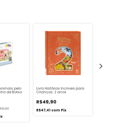
Animais pelo
Livro Histórias Incriveis para
Fantoche Famíl
nho de Bolsa
Crianças: 2 anos
R$39,90
R$49,90
49,90
R$37,91
com
P
R$47,41
com
Pix
ix