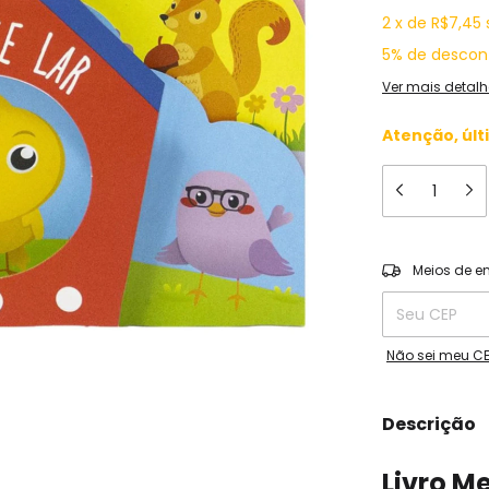
2
x
de
R$7,45
5% de descon
Ver mais detalh
Atenção, últ
Entregas para o
Meios de e
Não sei meu C
Descrição
Livro M