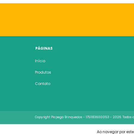
PÁGINAS
Início
Produtos
Contato
Copyright Picpega Brinquedos - 17511836000153 - 2026. Todos os
Ao navegar por este