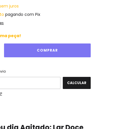
sem juros
to
pagando com Pix
es
ima peça!
ALTERAR CEP
 CEP:
nvio
CALCULAR
EP
eu dia Agitado: Lar Doce