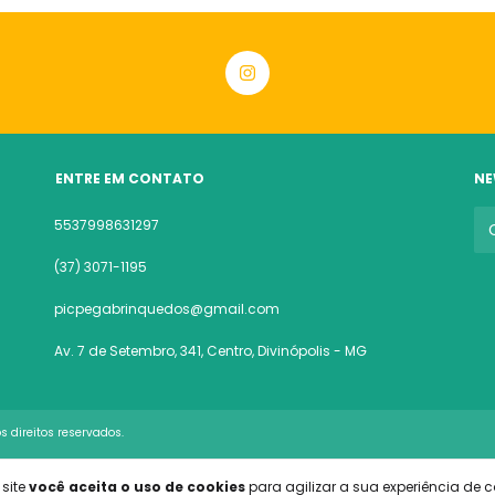
ENTRE EM CONTATO
NE
5537998631297
(37) 3071-1195
picpegabrinquedos@gmail.com
Av. 7 de Setembro, 341, Centro, Divinópolis - MG
 direitos reservados.
 site
você aceita o uso de cookies
para agilizar a sua experiência de 