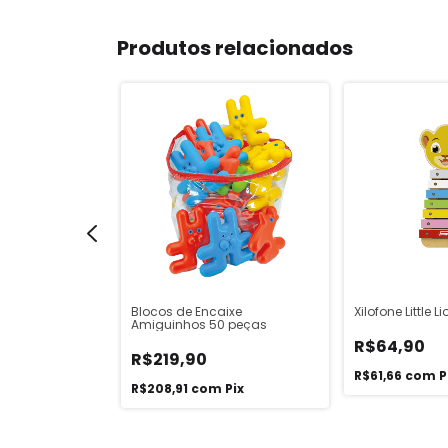
Produtos relacionados
avador Dismat
Blocos de Encaixe
Xilofone Little Li
Amiguinhos 50 peças
R$64,90
R$219,90
Pix
R$61,66
com
P
R$208,91
com
Pix