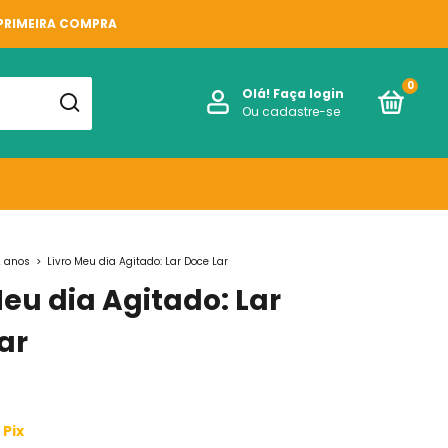
 PRIMEIRA COMPRA
0
Olá!
Faça login
Ou cadastre-se
 anos
>
Livro Meu dia Agitado: Lar Doce Lar
Meu dia Agitado: Lar
ar
Pix