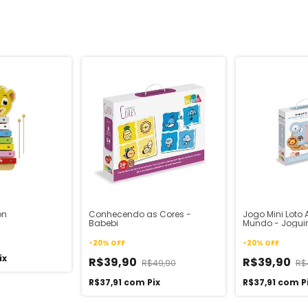
on
Conhecendo as Cores -
Jogo Mini Loto 
Babebi
Mundo - Jogui
-
20
%
OFF
-
20
%
OFF
ix
R$39,90
R$39,90
R$49,90
R$
R$37,91
com
Pix
R$37,91
com
P