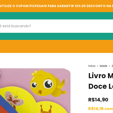
UTILIZE O CUPOM PICPEGA10 PARA GARANTIR 10% DE DESCONTO NA
Início
>
Idade
>
2
Livro 
Doce L
R$14,90
R$14,16
com