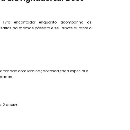
te livro encantador enquanto acompanha os
afios da mamãe pássaro e seu filhote durante o
rtonado com laminação fosca, faca especial e
ndadas.
: 2 anos+