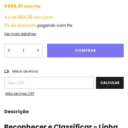
R$56,91
com
Pix
4
x
de
R$14,98
sem juros
5% de desconto
pagando com Pix
Ver mais detalhes
ALTERAR CEP
Entregas para o CEP:
Meios de envio
CALCULAR
Não sei meu CEP
Descrição
Reconhecer e Classificar - Linha