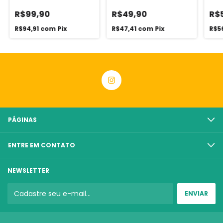
madeira - Linha Kidults
Linha Melhor Idade
R$99,90
R$49,90
R$
R$94,91
com
Pix
R$47,41
com
Pix
R$5
PÁGINAS
ENTRE EM CONTATO
NEWSLETTER