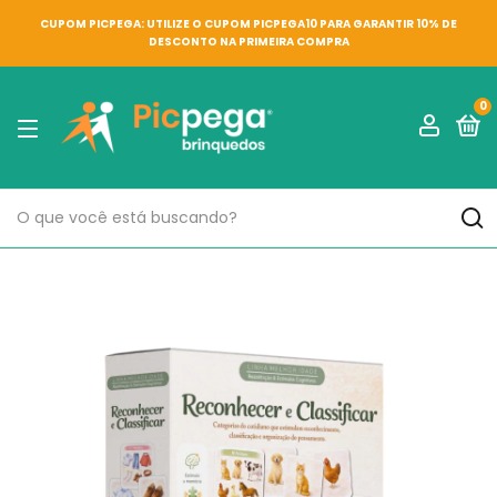
CUPOM PICPEGA: UTILIZE O CUPOM PICPEGA10 PARA GARANTIR 10% DE
DESCONTO NA PRIMEIRA COMPRA
0